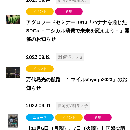
新潟食料農業大学
イベント
募集
アグロフードセミナー10/13「バナナを通じた
SDGs －エシカル消費で未来を変えよう－」開
催のお知らせ
2023.09.12
(株)新潟メッセ
イベント
万代島光の航路「１マイルVoyage2023」のお
知らせ
2023.09.01
長岡技術科学大学
ニュース
イベント
募集
【11月6日（月曜）、7日（火曜）】国際会議