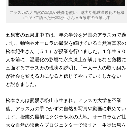
アラスカの大自然の写真や映像を使い、魅力や地球温暖化の危機
について語った松本紀生さん＝五泉市の五泉北中
五泉市の五泉北中では、年の半分を米国のアラスカで過
ごし、動物やオーロラの撮影を続けている自然写真家の
松本紀生さん（５１）が授業を行いました。１年生９０
人を前に、温暖化の影響で永久凍土が解けるなど危機に
直面するアラスカの現状を説明し「一人一人の取り組み
が社会を変える力になると信じてやっていくしかない」
と説きました。
松本さんは愛媛県松山市生まれ。アラスカ大学を卒業
後、アラスカの手つかずの自然を写真や動画に収めてい
ます。授業の最初にクジラや氷の大地、オーロラなど壮
大な自然の映像をプロジェクターで映すと、生徒は息を