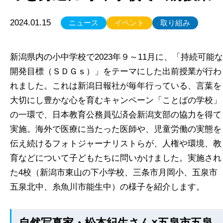
2024.01.15
ニュース
イベント
取り組み
新潟県内の小中学校で2023年９～11月に、「持続可能な
開発目標（ＳＤＧｓ）」をテーマにした出前授業が行わ
れました。これは新潟日報社が毎年行っている、言葉を
大切にし豊かな心を育むキャンペーン「ことばの学校」
の一環で、日本教育公務員弘済会新潟支部の協力を得て
実施。海外で医療に当たった医師や、児童労働の実態を
伝え続けるフォトジャーナリストらが、人権や環境、教
育などについて子どもたちに問いかけました。実施され
た4校（新潟市東山の下小学校、三条市月岡小、五泉市
五泉北中、糸魚川市能生中）の様子を紹介します。
自然写真家・松本紀生さん×五泉市五泉