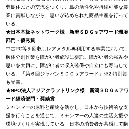
粟島住民との交流をつくり、島の活性化や持続可能な農
業に貢献しながら、思いが込められた商品生産を行って
いる。
★日本基板ネットワーク様 新潟ＳＤＧｓアワード環境
部門・優秀賞
中古PC等を回収しレアメタル再利用する事業において
解体分別作業を障がい者施設に委託。障がい者の強みや
思いを大切に、障がい者の収入確保や自立にも寄与して
いる。「第６回ジャパンＳＤＧｓアワード」※2 特別賞
も受賞。
★NPO法人アジアクラフトリンク様 新潟ＳＤＧｓアワ
ード経済部門・奨励賞
ミャンマーの原料と産物を活かし、日本から技術的な支
援を行うことを通じて、ミャンマーの人達の生活支援や
環境づくりを実現している。日本の消費者が共感して購