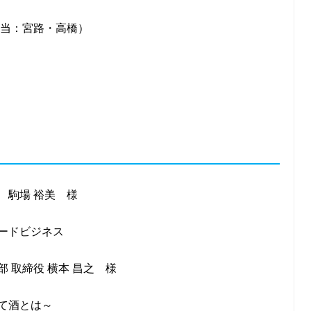
担当：宮路・高橋）
 駒場 裕美 様
ードビジネス
 取締役 横本 昌之 様
て酒とは～