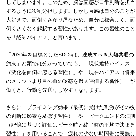
してしまいます。このため、脳は直感が日常判断を担当
するように役割分担します。しかし直感は自分のことが
大好きで、面倒くさがり屋なため、自分に都合よく、面
倒くさくなく解釈する習性があります。この習性のこと
を「認知バイアス」と言います。
「2030年を目標としたSDGsは、達成すべき人類共通の
約束」と頭では分かっていても、「現状維持バイアス
（変化を面倒に感じる習性）」や「現在バイアス（将来
のメリットより目の前の誘惑を過大評価する習性）」が
働くと、行動を先送りしやすくなります。
さらに「プライミング効果（最初に受けた刺激がその後
の判断に影響を及ぼす習性）」や「ピークエンドの法則
（記憶に基づく評価はピーク時と終了時の平均で決まる
習性）」を用いることで、疲れの少ない時間帯に実施し