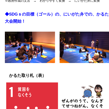
※政府作成の文言 → わかりやすく変換 → にいがた弁に変換
◆SDGｓの目標（ゴール）の、にいがた弁での、かるた
大会開始！
かるた取り札（表）