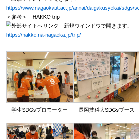
https://www.nagaokaut.ac.jp/annai/daigakusyokai/sdgs/
＜参考＞ HAKKO trip
https://hakko.na-nagaoka.jp/trip/
学生SDGsプロモーター
長岡技科大SDGsブース