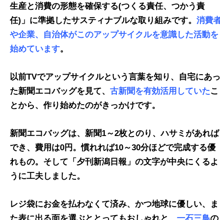
生産と消費の形態を確保する(つくる責任、つかう責
任)」に準拠したサスティナブルな取り組みです。
消費
や企業、自治体がこのアップサイクルを意識した活動を
始めています
。
以前TVでアップサイクルという言葉を知り、自宅にあ
た新聞エコバッグを見て、
古新聞を有効活用していた
こ
とから、作り始めたのがきっかけです。
新聞エコバッグは、新聞1～2枚とのり、ハサミがあれば
でき、費用は0円。慣れれば10～30分ほどで完成する優
れもの。そして「夕刊新潟日報」の文字が中央にくるよ
うに工夫しました。
レジ袋にお金を払わなくて済み、かつ地球に優しい、ま
た表に出る面を選ぶととってもおしゃれと、
一石三鳥
の