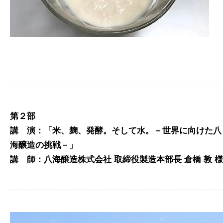
第２部
講 演：「米、麹、発酵。そして水。－世界に向けた八
海醸造の挑戦－」
講 師：八海醸造株式会社 取締役製造本部長 倉橋 敦 様