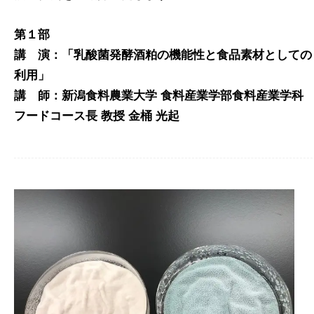
第１部
講 演：「乳酸菌発酵酒粕の機能性と食品素材としての
利用」
講 師：新潟食料農業大学 食料産業学部食料産業学科
フードコース長 教授 金桶 光起