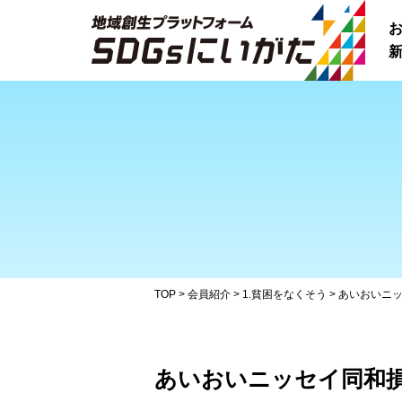
新
TOP
>
会員紹介
>
1.貧困をなくそう
>
あいおいニ
あいおいニッセイ同和